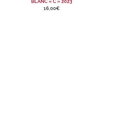
BLANC « C » 2023
16,00
€