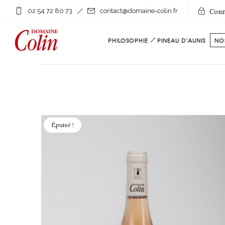
02 54 72 80 73
contact@domaine-colin.fr
Conn
PHILOSOPHIE
PINEAU D’AUNIS
NOS
Filter by:
Categories
Épuisé !